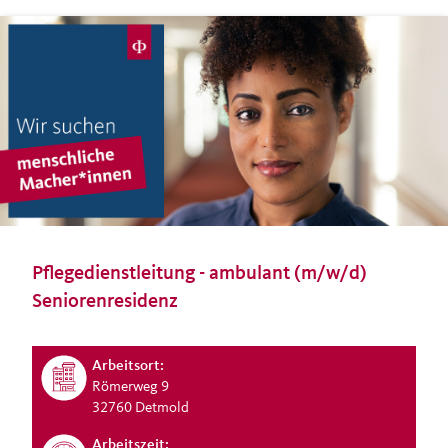
Pflegedienstleitung - ambulant (m/w/d)
Seniorenresidenz
Arbeitsort:
Römerweg 9
32760 Detmold
Arbeitszeit: