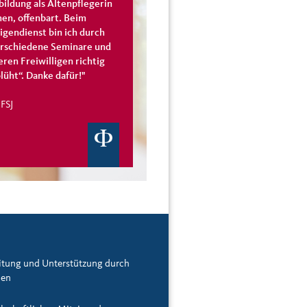
bildung als Altenpflegerin
en, offenbart. Beim
ligendienst bin ich durch
erschiedene Seminare und
eren Freiwilligen richtig
lüht“. Danke dafür!"
 FSJ
itung und Unterstützung durch
nen