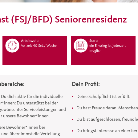
nst (FSJ/BFD) Seniorenresidenz
Arbeitszeit:
Start:
Vollzeit 40 Std./ Woche
ein Einstieg ist jederzeit
möglich
bereiche:
Dein Profil:
Du dich aktiv für die individuelle
Deine Schulpflicht ist erfüllt.
*innen: Du unterstützt bei der
Du hast Freude daran, Menschen 
gewünschter Serviceleistungen und
für unsere Bewohner*innen.
Du bist aufgeschlossen, freundl
sere Bewohner*innen bei
Du bringst Interesse an einer be
n und übernimmst die Verteilung