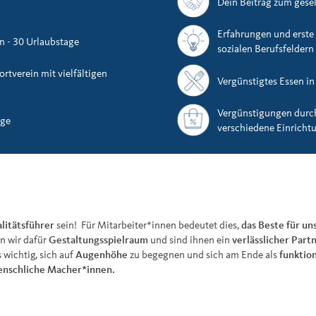
Dein Beitrag zum gese
Erfahrungen und erste
n - 30 Urlaubstage
sozialen Berufsfeldern
tverein mit vielfältigen
Vergünstigtes Essen in
Vergünstigungen durch 
üge
verschiedene Einrichtun
litätsführer
sein! Für Mitarbeiter*innen bedeutet dies,
das Beste für u
n wir dafür
Gestaltungsspielraum
und sind ihnen ein
verlässlicher Partn
 wichtig, sich auf
Augenhöhe
zu begegnen und sich am Ende als
funktio
nschliche Macher*innen.