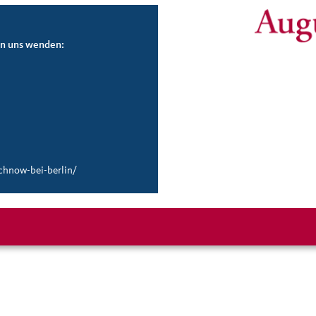
an uns wenden:
achnow
-bei-berlin/