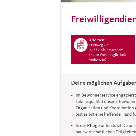
Freiwilligendie
Arbeitsort:
Erlenweg 72
14532 Kleinmachnow
(Keine Wohnmöglichkeit
vorhanden)
Deine möglichen Aufgaben
Im
Bewohnerservice
engagierst 
Lebensqualität unserer Bewohner
Organisation und Koordination 
bist selbst eine helfende Hand 
In der
Pflege
unterstützt Du un
hauswirtschaftlichen Tätigkeite