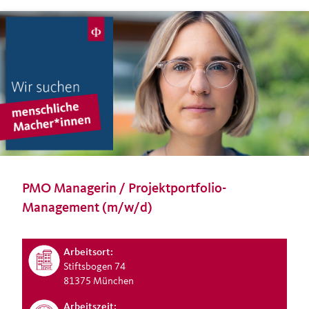
PMO Managerin / Projektportfolio-
Management (m/w/d)
Arbeitsort:
Stiftsbogen 74
81375 München
Arbeitszeit: