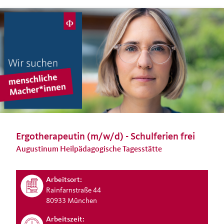
Ergotherapeutin (m/w/d) - Schulferien frei
Augustinum Heilpädagogische Tagesstätte
Arbeitsort:
Rainfarnstraße 44
80933 München
Arbeitszeit: