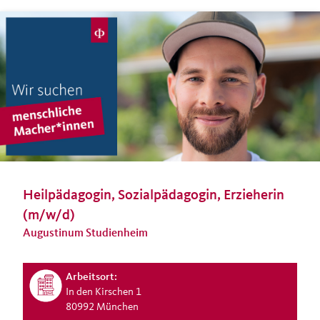
Heilpädagogin, Sozialpädagogin, Erzieherin
(m/w/d)
Augustinum Studienheim
Arbeitsort:
In den Kirschen 1
80992 München