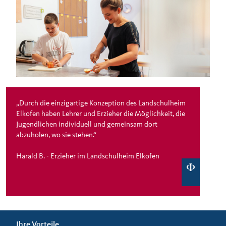
„Durch die einzigartige Konzeption des Landschulheim
Elkofen haben Lehrer und Erzieher die Möglichkeit, die
Jugendlichen individuell und gemeinsam dort
abzuholen, wo sie stehen.“
Harald B. - Erzieher im Landschulheim Elkofen
Ihre Vorteile