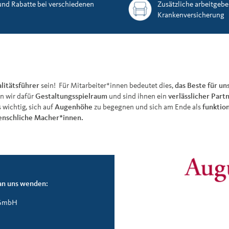
 und Rabatte bei verschiedenen
Zusätzliche arbeitgebe
Krankenversicherung
litätsführer
sein! Für Mitarbeiter*innen bedeutet dies,
das Beste für u
n wir dafür
Gestaltungsspielraum
und sind ihnen ein
verlässlicher Partn
 wichtig, sich auf
Augenhöhe
zu begegnen und sich am Ende als
funktio
nschliche Macher*innen.
an uns wenden:
 GmbH