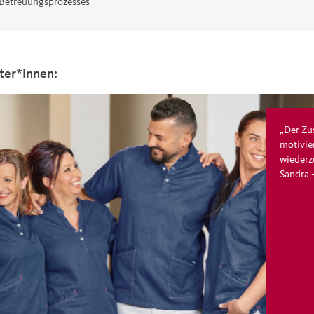
 Betreuungsprozesses
ter*innen:
„Der Z
motivie
wieder
Sandra 