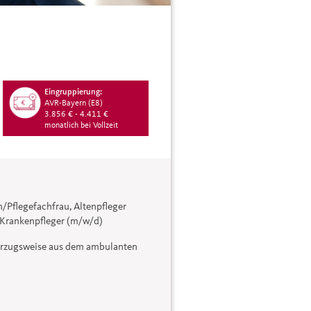
Eingruppierung:
AVR-Bayern (E8)
3.856 € - 4.411 €
monatlich bei Vollzeit
n/Pflegefachfrau, Altenpfleger
 Krankenpfleger (m/w/d)
vorzugsweise aus dem ambulanten