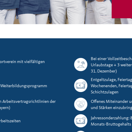
Bei einer Vollzeitbesc
tverein mit vielfältigen
Urlaubstage + 3 weiter
31. Dezember)
Entgeltzulage, Feierta
d Weiterbildungsprogramm
Wochenenden, Feierta
Schichtzulagen
 Arbeitsvertragsrichtlinien der
Offenes Miteinander u
ayern)
und Stärken einzubrin
Jahressonderzahlung: 
rbeitszeiten
Monats-Bruttogehalts