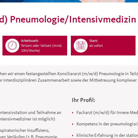
d) Pneumologie/Intensivmedizin
Arbeitszeit:
Start:
Teilzeit oder Vollzeit (mind.
ab sofort
28h/Woche)
en wir einen festangestellten Konsiliararzt (m/w/d) Pneumologie in Teilze
 interdisziplinären Zusammenarbeit sowie der Mitbetreuung komplexer r
Ihr Profil:
tensivstation und Teilnahme an
Facharzt (m/w/d) für Innere Me
ntensivmediziner ist möglich)
Kompetenz in der pneumologisc
spiratorischer Insuffizienz,
klinische Erfahrung in der stati
n Verläufen (z. B. Pneumonie,