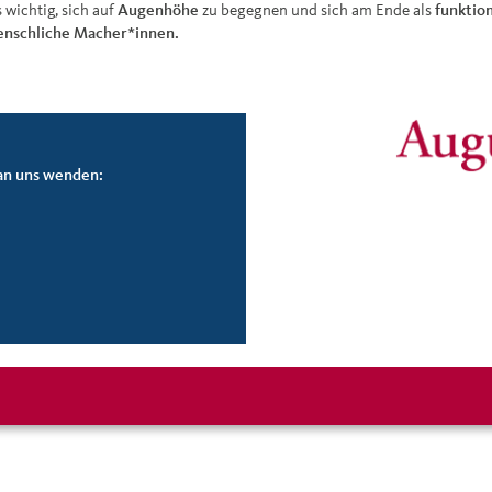
 wichtig, sich auf
Augenhöhe
zu begegnen und sich am Ende als
funktio
nschliche Macher*innen.
an uns wenden: