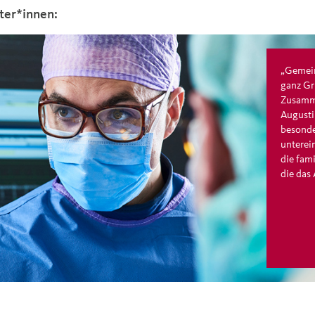
ter*innen:
„Gemein
ganz Gr
Zusamme
Augusti
besonde
unterei
die fam
die das