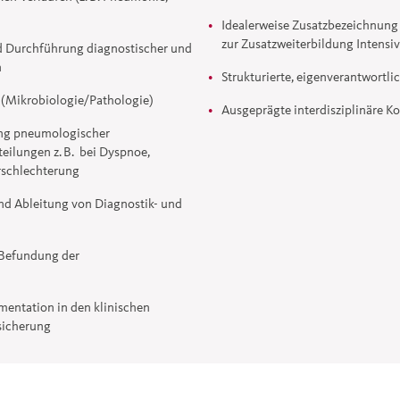
Idealerweise Zusatzbezeichnung 
zur Zusatzweiterbildung Intensi
nd Durchführung diagnostischer und
n
Strukturierte, eigenverantwortli
 (Mikrobiologie/Pathologie)
Ausgeprägte interdisziplinäre 
ung pneumologischer
teilungen z. B. bei Dyspnoe,
rschlechterung
nd Ableitung von Diagnostik- und
 Befundung der
mentation in den klinischen
sicherung