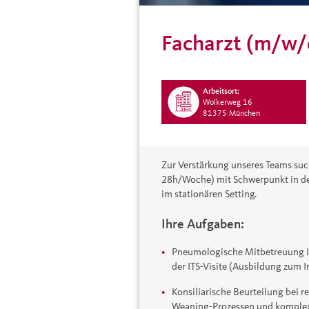
Facharzt (m/w/
Arbeitsort:
Wolkerweg 16
81375 München
Zur Verstärkung unseres Teams such
28h/Woche) mit Schwerpunkt in der
im stationären Setting.
Ihre Aufgaben:
Pneumologische Mitbetreuung In
der ITS-Visite (Ausbildung zum I
Konsiliarische Beurteilung bei re
Weaning-Prozessen und komplexe